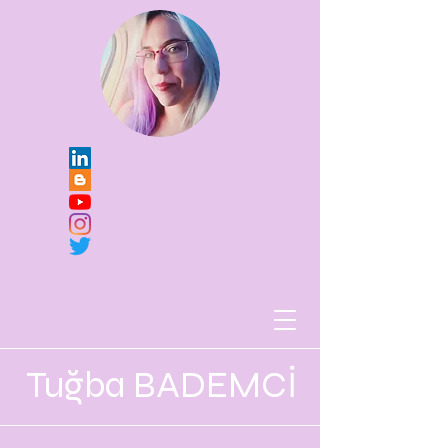
Tuğba BADEMCİ