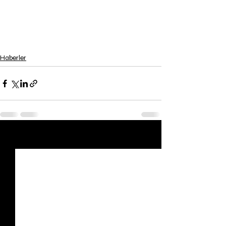
Haberler
Son Yazılar
Hepsini Gör