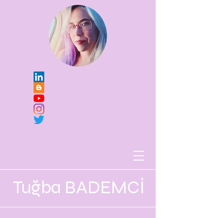
Tuğba BADEMCİ