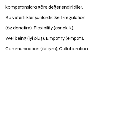
kompetanslara göre değerlendirildiler. 
Bu yeterlilikler şunlardır: Self-regulation 
(öz denetim), Flexibility (esneklik), 
Wellbeing (iyi oluş), Empathy (empati), 
Communication (iletişim), Collaboration 
(iş birliği), Growth mindset (büyüme 
zihniyeti), Critical thinking (eleştirel 
düşünme), Managing learning 
(öğrenmeyi yönetme). 
Evaluation: “What have I learnt, Aha 
moment, The funniest moment, Key 
takeaway” başlıkları üzerinden 