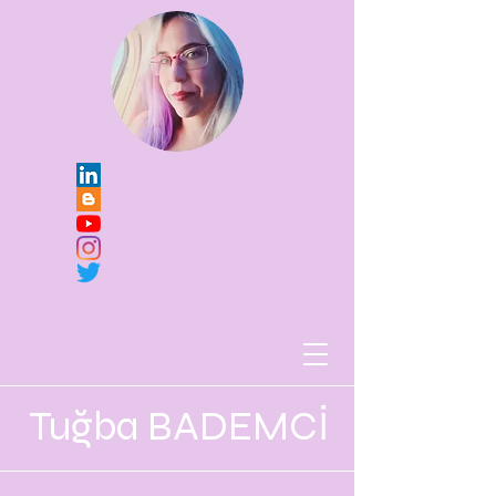
Tuğba BADEMCİ