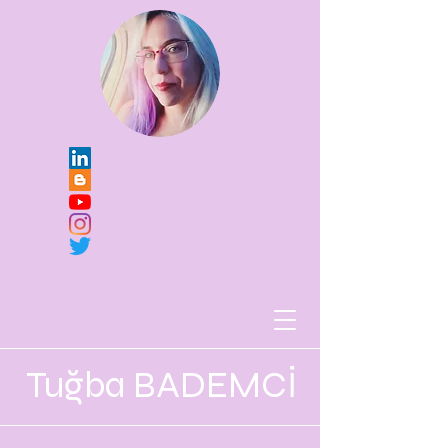
Tuğba BADEMCİ