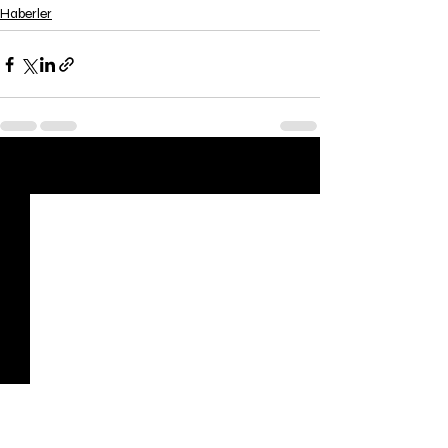
Haberler
Son Yazılar
Hepsini Gör