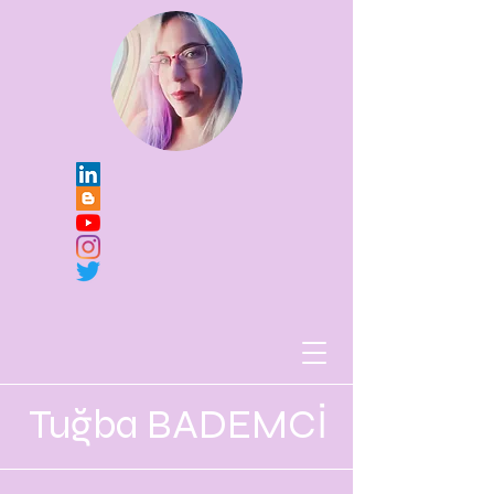
Tuğba BADEMCİ