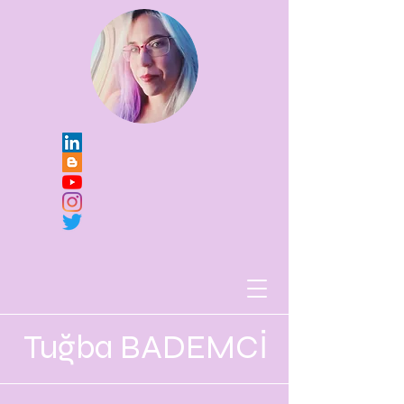
Tuğba BADEMCİ