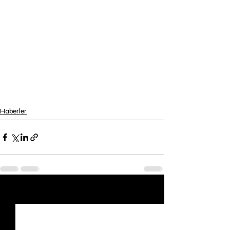
Haberler
Son Yazılar
Hepsini Gör