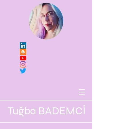
Tuğba BADEMCİ