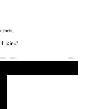
Haberler
Son Yazılar
Hepsini Gör