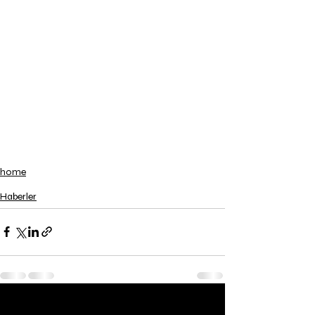
home
Haberler
Son Yazılar
Hepsini Gör