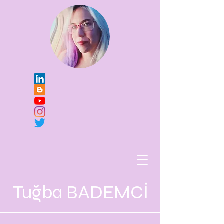
Tuğba BADEMCİ